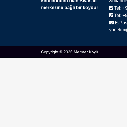
kentlerinden olan Sivas’ın
Sultanbey
merkezine bağlı bir köydür
Tel:
+9
Tel:
+9
E-Pos
yonetim
Copyright © 2026 Mermer Köyü