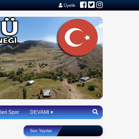
Üyelik
1
eri Spor
DEVAMI
▾
Son Yazılar