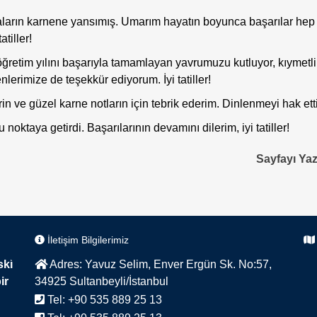
ların karnene yansımış. Umarım hayatın boyunca başarılar hep
tatiller!
öğretim yılını başarıyla tamamlayan yavrumuzu kutluyor, kıymetli
lerimize de teşekkür ediyorum. İyi tatiller!
n ve güzel karne notların için tebrik ederim. Dinlenmeyi hak ett
noktaya getirdi. Başarılarının devamını dilerim, iyi tatiller!
Sayfayı Ya
İletişim Bilgilerimiz
ski
Adres:
Yavuz Selim, Enver Ergün Sk. No:57,
ir
34925 Sultanbeyli/İstanbul
Tel:
+90 535 889 25 13