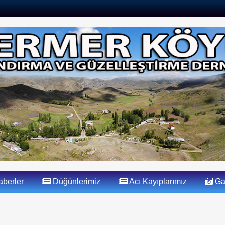
berler
Düğünlerimiz
Acı Kayıplarımız
Gal