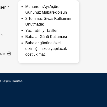
Muharrem Ayı Aşüre
 senin
Gününüz Mubarek olsun
2 Temmuz Sivas Katliamını
Unutmadık
Yaz Tatili iyi Tatiller
in!
Babalar Günü Kutlaması
Babalar gününe özel
etkinliğiimizde yapılacak
zdır
dostluk macı
Ulaşım Haritası